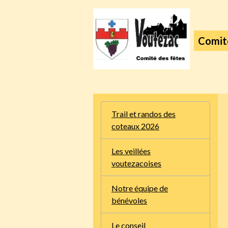
Comit
Trail et randos des
coteaux 2026
Les veillées
voutezacoises
Notre équipe de
bénévoles
Le conseil