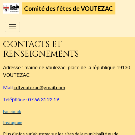
Comité des fêtes de VOUTEZAC
Contacts et
renseignements
Adresse : mairie de Voutezac, place de la république 19130
VOUTEZAC
Mail
cdfvoutezac@gmail.com
Tél
ne : 07 66 31 22 19
épho
Facebook
Instagram
Plus d'infos sur Voutezac sur les sites de la
municipalité
ou de