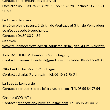
Contact :
pierrerouhaud@orange.fr
Domicile : 05 55 84 76 98 Gite : 05 55 84 76 98 Portable : 06 38 21
38 57
Le Gite du Rouveix
Situé en pleine nature, à 15 km de Voutezac et 3 km de Pompadour
ce gîte possède 6 couchages.
Contact : 06 30 80 94 34
Site web :
www.tourismecorreze.com/fr/tourisme_detail/gite_du_rouveix.html
Gite BARDON : 2 chambres ( 5 couchages )
Contact :
memee.du.saillant@gmail.com
Portable : 06 72 82 60 03
Gite Les Hortensias : 8 Couchages
Contact :
charlab@orange.fr
Tél. 06 45 91 95 34
La Base La Lombertie :
Contact :
contact@sport-loisirs-vezere.com
Tél. 05 55 84 73 54
Chalets d'OBJAT :
Contact :
reservation@brive-tourisme.com
Tél. 05 19 31 00 33